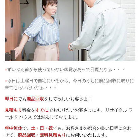
●
ずいぶん前から使っていない家電があって邪魔だなぁ・・・
●
今日は土曜日で自宅にいるから、今日のうちに廃品回収に取りに
来てもらいたいなぁ・・・
即日に
でも
廃品回収
をして欲しいお客さま
！
見積もり
料金を
すぐに
でも知りたいお客さまにも、リサイクル ワ
ールド ハウスでは対応しております。
年中無休
で、
土・日・祝
でも
、お客さまの都合の良い日程に合わ
せて、
廃品回収・無料見積もり
に
お伺いいたします。