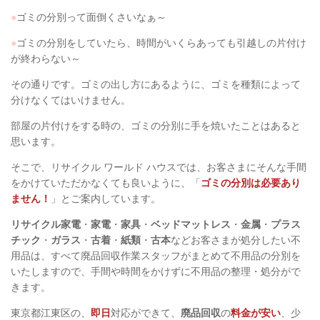
●
ゴミの分別って面倒くさいなぁ～
●
ゴミの分別をしていたら、時間がいくらあっても引越しの片付け
が終わらない～
その通りです。ゴミの出し方にあるように、ゴミを種類によって
分けなくてはいけません。
部屋の片付けをする時の、ゴミの分別に手を焼いたことはあると
思います。
そこで、リサイクル ワールド ハウスでは、お客さまにそんな手間
をかけていただかなくても良いように、「
ゴミの分別は必要あり
ません！
」とご案内しています。
リサイクル家電
・
家電
・
家具
・
ベッドマットレス
・
金属
・
プラス
チック
・
ガラス
・
古着
・
紙類
・
古本
などお客さまが処分したい不
用品は、すべて廃品回収作業スタッフがまとめて不用品の分別を
いたしますので、手間や時間をかけずに不用品の整理・処分がで
きます。
東京都江東区の、
即日
対応ができて、
廃品回収
の
料金が安い
、少