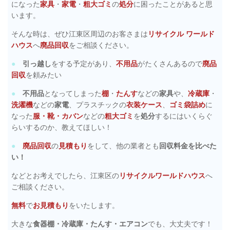
になった
家具
・
家電
・
粗大ゴミ
の
処分
に困ったことがあると思
います。
そんな時は、ぜひ江東区周辺のお客さまは
リサイクル ワールド
ハウス
へ
廃品回収
をご相談ください。
●
引っ越し
をする予定があり、
不用品
がたくさんあるので
廃品
回収
を頼みたい
●
不用品
となってしまった
棚
・
たんす
などの
家具
や、
冷蔵庫
・
洗濯機
などの
家電
、プラスチックの
衣装ケース
、
ゴミ袋詰め
に
なった
服・靴・カバン
などの
粗大ゴミ
を
処分
するにはいくらぐ
らいするのか、教えてほしい！
●
廃品回収
の
見積もり
をして、他の業者とも
回収料金を比べた
い！
などとお考えでしたら、江東区の
リサイクルワールドハウス
へ
ご相談ください。
無料
で
お見積もり
をいたします。
大きな
食器棚・冷蔵庫・たんす・エアコン
でも、大丈夫です！