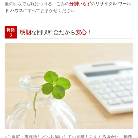
量の回収でも駆けつける、ごみの
分別いらず
の
リサイクル ワール
ド ハウス
にすべておまかせください！
明朗
な回収料金だから
安心
！
●
ご自宅・事務所などへお伺いしてお見積もりをする場合は、無料