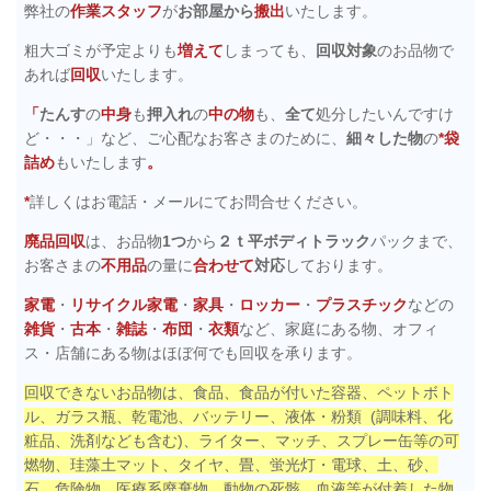
弊社の
作業スタッフ
が
お部屋から
搬出
いたします。
粗大ゴミが予定よりも
増えて
しまっても、
回収対象
のお品物で
あれば
回収
いたします。
「
たんす
の
中身
も
押入れ
の
中の物
も、
全て
処分したいんですけ
ど・・・」など、ご心配なお客さまのために、
細々した物
の
*袋
詰め
もいたします
。
*
詳しくはお電話・メールにてお問合せください。
廃品回収
は、お品物
1つ
から
２ｔ平ボディトラック
パックまで、
お客さまの
不用品
の量に
合わせて
対応
しております。
家電
・
リサイクル家電
・
家具
・
ロッカー
・
プラスチック
などの
雑貨
・
古本
・
雑誌
・
布団
・
衣類
など、家庭にある物、オフィ
ス・店舗にある物はほぼ何でも回収を承ります。
回収できないお品物は、食品、食品が付いた容器、ペットボト
ル、ガラス瓶、乾電池、バッテリー、液体・粉類 (調味料、化
粧品、洗剤なども含む)、ライター、マッチ、スプレー缶等の可
燃物、珪藻土マット、タイヤ、畳、蛍光灯・電球、土、砂、
石、危険物、医療系廃棄物、動物の死骸、血液等が付着した物