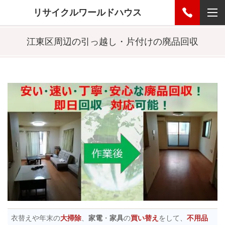
リサイクルワールドハウス
江東区周辺の引っ越し・片付けの廃品回収
衣替えや年末の
大掃除
、
家電
・
家具
の
買い替え
をして、
不用品