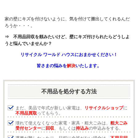
家の壁に
キズ
を
付けない
ように、
気を付けて搬出
してくれるんだ
ろうか・・・。
⇒
不用品回収を頼みたいけど、壁にキズ付けられたらどうしよ
うと悩んでいませんか？
リサイクル ワールド ハウスにおまかせください！
皆さまの悩みを
解決
いたします。
不用品を処分する方法
まだ、美品で年式が新しい家電は、
リサイクルショップ
に
不用品買取
ってもらう。
壊れて使えなくなった家電・家具・粗大ごみは、
粗大ごみ
受付センター
に
回収
、もしくは
持込み
の申込みをする。