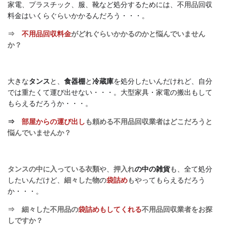
家電、プラスチック、服、靴など処分するためには、不用品回収
料金はいくらぐらいかかるんだろう・・・。
⇒
不用品回収料金
がどれぐらいかかるのかと悩んでいません
か？
大きな
タンス
と、
食器棚
と
冷蔵庫
を処分したいんだけれど、自分
では重たくて運び出せない・・・。大型家具・家電の
搬出もして
もらえるだろうか・・・。
⇒
部屋からの運び出し
も頼める不用品回収業者はどこだろうと
悩んでいませんか？
タンスの中に入っている衣類
や、
押入れ
の中の雑貨
も、全て処分
したいんだけど、
細々した物
の
袋詰め
もやってもらえるだろう
か・・・。
⇒ 細々した不用品の
袋詰めもしてくれる
不用品回収業者をお探
しですか？