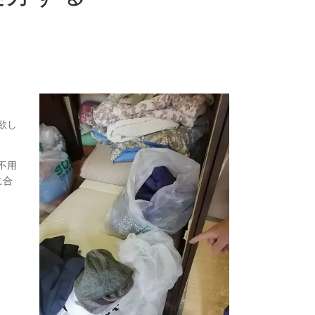
欲し
不用
に合